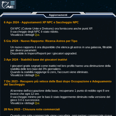
Aggiornamenti
6 Ago 2024 - Aggiustamenti XP NPC e Saccheggio NPC
Gli NPC (Colonie Unite e Drekons) ora forniscono anche punti XP.
Il saccheggio degli NPC è stato ridotto.
Visualizza i dettagli
Qui
.
5 Giu 2024 - Nuovo Rapporto: Ricerca Astros per Tipo
Un nuovo rapporto è ora disponibile che elenca gli astros in una galassia, filtrabile
per diversi parametri.
Disponibile in Impero/Reporti per i giocatori upgraded.
3 Apr 2024 - Stabilità base dei giocatori inattivi
I giocatori gratis segnati come inattivi nel loro profilo hanno una diminuzione della
stabilità delle loro basi del 3% giornaliero.
Quando la stabilità raggiunge lo zero, l'account viene eliminato.
Visualizza i dettagli
Qui
.
7 Dic 2023 - Recupero più veloce delle Basi dopo Occupazione e Adeguamento
del Saccheggio
Al termine dell'occupazione della base, recuperano 1 punto di reddito ogni 8 ore
invece che ogni 12 ore.
Il saccheggio minimo per le basi è stato leggermente diminuito nella versione del
gioco 3.0 e successive.
Visualizza i dettagli
Qui
.
28 Nov 2023 - Chiusura rotte commerciali
Quando una rotta commerciale viene cancellata, ogni partner commerciale riceve