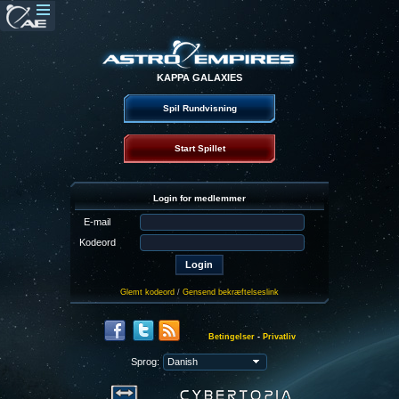
KAPPA GALAXIES
Spil Rundvisning
Start Spillet
Login for medlemmer
E-mail
Kodeord
Glemt kodeord
/
Gensend bekræftelseslink
Betingelser
-
Privatliv
Sprog: